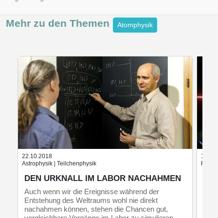
Mehr zu den
Themen
Atomphysik
22.10.2018
17.09
Astrophysik | Teilchenphysik
Festkö
DEN URKNALL IM LABOR NACHAHMEN
„WE
NE
Auch wenn wir die Ereignisse während der
Entstehung des Weltraums wohl nie direkt
Eine
nachahmen können, stehen die Chancen gut,
erst
vergleichbare Vorgänge im Labor zu simulieren.