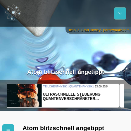
Titelbild: Brad Baxley / parttowhole.com
Atom blitzschnell angetippt
THERMODYNAMIK | WELLENLEHRE |
23.09.2024
FORSCHER ERZEUGEN
EINDIMENSIONALES GAS AUS LICHT
Atom blitzschnell angetippt