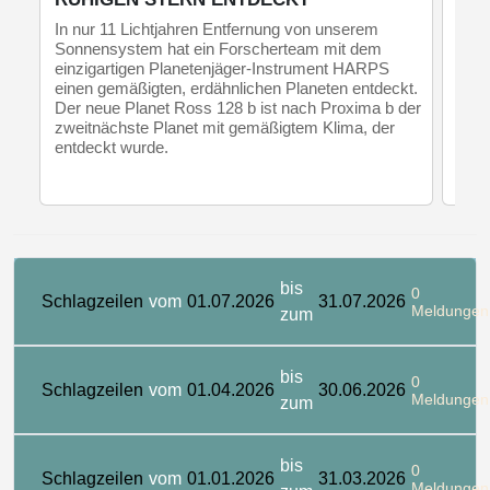
Ein 
sech
In nur 11 Lichtjahren Entfernung von unserem
Astr
Sonnensystem hat ein Forscherteam mit dem
um d
einzigartigen Planetenjäger-Instrument HARPS
nutz
einen gemäßigten, erdähnlichen Planeten entdeckt.
dem 
Der neue Planet Ross 128 b ist nach Proxima b der
zweitnächste Planet mit gemäßigtem Klima, der
entdeckt wurde.
bis
0
Schlagzeilen
vom
01.07.2026
31.07.2026
Meldungen
zum
bis
0
Schlagzeilen
vom
01.04.2026
30.06.2026
Meldungen
zum
bis
0
Schlagzeilen
vom
01.01.2026
31.03.2026
Meldungen