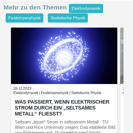
Mehr zu den
Themen
Elektrodynamik
Festkörperphysik
Statistische Physik
26.11.2023
20.02
Elektrodynamik | Festkörperphysik | Statistische Physik
Quante
WAS PASSIERT, WENN ELEKTRISCHER
10.
STROM DURCH EIN „SELTSAMES
BE
METALL“ FLIESST?
Phys
Simu
Seltsam „leiser“ Strom in seltsamem Metall - TU
wech
Wien und Rice University zeigen: Das etablierte Bild
Qua
von Elektronen und „Quasielektronen“ bricht