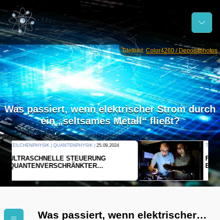
Titelbild:
Color4260 / Depositphotos
Was passiert, wenn elektrischer Strom durch
ein „seltsames Metall“ fließt?
THERMODYNAMIK | WELLENLEHRE |
23.09.2024
FORSCHER ERZEUGEN
EINDIMENSIONALES GAS AUS LICHT
Was passiert, wenn elektrischer