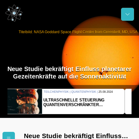
Titelbild: NASA Goddard Space Flight Center from Greenbelt, MD, USA
Neue Studie bekräftigt Einfluss planetarer
Gezeitenkräfte auf die Sonnenaktivität
THERMODYNAMIK | WELLENLEHRE |
23.09.2024
FORSCHER ERZEUGEN
EINDIMENSIONALES GAS AUS LICHT
Neue Studie bekräftigt Einfluss