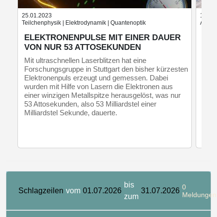
25.01.2023
11.08
Teilchenphysik | Elektrodynamik | Quantenoptik
Astrop
ELEKTRONENPULSE MIT EINER DAUER
KLE
VON NUR 53 ATTOSEKUNDEN
UWE-
hat 
Mit ultraschnellen Laserblitzen hat eine
gese
Forschungsgruppe in Stuttgart den bisher kürzesten
Sate
Elektronenpuls erzeugt und gemessen. Dabei
wurden mit Hilfe von Lasern die Elektronen aus
einer winzigen Metallspitze herausgelöst, was nur
53 Attosekunden, also 53 Milliardstel einer
Milliardstel Sekunde, dauerte.
bis
0
Schlagzeilen
vom
01.07.2026
31.07.2026
Meldungen
zum