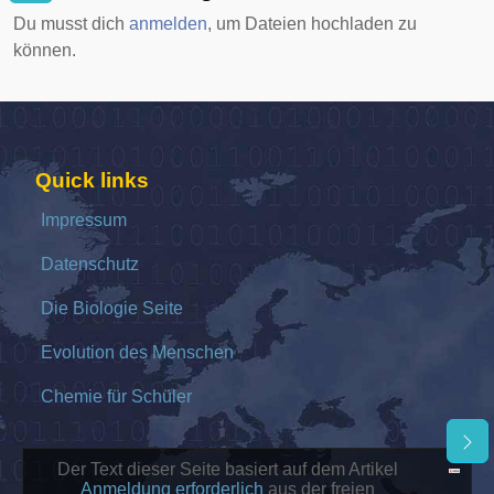
Du musst dich
anmelden
, um Dateien hochladen zu
können.
Quick links
Impressum
Datenschutz
Die Biologie Seite
Evolution des Menschen
Chemie für Schüler
Der Text dieser Seite basiert auf dem Artikel
Anmeldung erforderlich
aus der freien