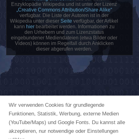
Enzyklopädie Wikipedia und ist unter der Lizenz
„Creative Commons Attribution/Share Alike“
verfügbar. Die Liste der Autoren ist in der
Wikipedia unter dieser
Seite
verfügbar, der Artikel
kann
hier
bearbeitet werden. Informationen zu
den Urhebern und zum Lizenzstatus
eingebundener Mediendateien (etwa Bilder oder
Videos) können im Regelfall durch Anklicken
dieser abgerufen werden.
Wir verwenden Cookies für grundlegende
Funktionen, Statistik, Werbung, externe Medien
(YouTube/Maps) und Google Fonts. Du kannst alle
akzeptieren, nur notwendige oder Einstellungen