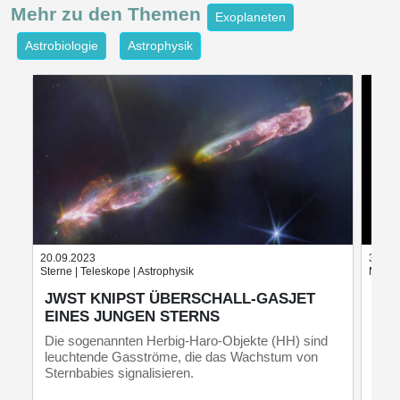
Mehr zu den
Themen
Exoplaneten
Astrobiologie
Astrophysik
20.09.2023
30.11
Sterne | Teleskope | Astrophysik
Monde 
JWST KNIPST ÜBERSCHALL-GASJET
LA
EINES JUNGEN STERNS
UM
Die sogenannten Herbig-Haro-Objekte (HH) sind
Was 
leuchtende Gasströme, die das Wachstum von
verw
Sternbabies signalisieren.
Erke
Gest