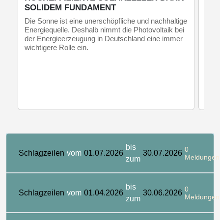
SOLIDEM FUNDAMENT
Fors
und 
Die Sonne ist eine unerschöpfliche und nachhaltige
mögl
Energiequelle. Deshalb nimmt die Photovoltaik bei
der Energieerzeugung in Deutschland eine immer
wichtigere Rolle ein.
bis
0
Schlagzeilen
vom
01.07.2026
30.07.2026
Meldungen
zum
bis
0
Schlagzeilen
vom
01.04.2026
30.06.2026
Meldungen
zum