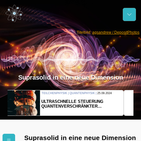
Titelbild:
agsandrew / DepositPhotos
Suprasolid in eine neue Dimension
THERMODYNAMIK | WELLENLEHRE |
23.09.2024
FORSCHER ERZEUGEN
EINDIMENSIONALES GAS AUS LICHT
Suprasolid in eine neue Dimension