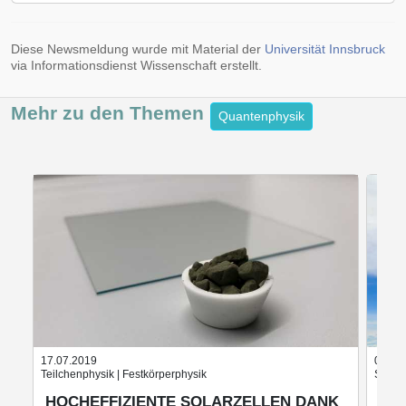
Diese Newsmeldung wurde mit Material der
Universität Innsbruck
via Informationsdienst Wissenschaft erstellt.
Mehr zu den
Themen
Quantenphysik
17.07.2019
05.11
Teilchenphysik | Festkörperphysik
Ström
HOCHEFFIZIENTE SOLARZELLEN DANK
ÄN