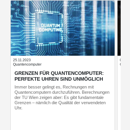
25.11.2023
07.11
Quantencomputer
Galaxi
GRENZEN FÜR QUANTENCOMPUTER:
GA
PERFEKTE UHREN SIND UNMÖGLICH
KAR
UN
Immer besser gelingt es, Rechnungen mit
EN
Quantencomputern durchzuführen. Berechnungen
der TU Wien zeigen aber: Es gibt fundamentale
Wiss
Grenzen – nämlich die Qualität der verwendeten
Vere
Uhr.
neue
Evol
bish
Groß